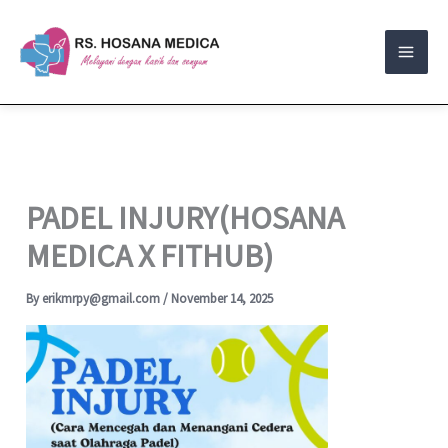
Skip
to
content
PADEL INJURY(HOSANA
MEDICA X FITHUB)
By
erikmrpy@gmail.com
/
November 14, 2025